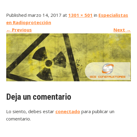
Published marzo 14, 2017 at
1301 × 501
in
Especialistas
en Radioprotección
←
Previous
Next
→
Deja un comentario
Lo siento, debes estar
conectado
para publicar un
comentario.