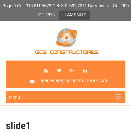
Bogotá Cel: 313 611 5678 Cel: 301 667 7271 Barranquilla. Cel: 300
211 2873
LLAMENOS
Skip
to
content
GCG Constructores
Venta de Plomo, venta de laminas de plomo, salas
plomadas, sistemas de radio protección
ingenieria@gcgconstructores.com
Menu
slide1