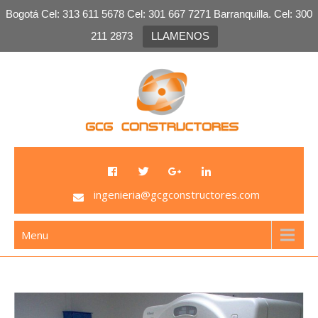
Bogotá Cel: 313 611 5678 Cel: 301 667 7271 Barranquilla. Cel: 300
211 2873
LLAMENOS
Skip
to
content
GCG Constructores
Venta de Plomo, venta de laminas de plomo, salas
plomadas, sistemas de radio protección
ingenieria@gcgconstructores.com
Menu