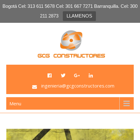
Bogotá Cel: 313 611 5678 Cel: 301 667 7271 Barranquilla. Cel: 300
211 2873
LLAMENOS
Skip
to
content
GCG Constructores
Venta de Plomo, venta de laminas de plomo, salas
plomadas, sistemas de radio protección
ingenieria@gcgconstructores.com
Menu