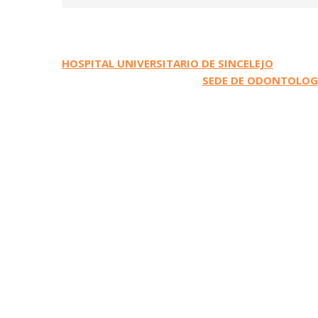
Navegación
HOSPITAL UNIVERSITARIO DE SINCELEJO
SEDE DE ODONTOLOGÍ
de
entradas