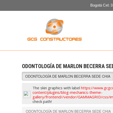
Bogotá Cel: 3
Skip
to
content
GCG Constructores
Venta de Plomo, venta de laminas
de plomo, salas plomadas,
sistemas de radio protección
ODONTOLOGÍA DE MARLON BECERRA SE
ODONTOLOGÍA DE MARLON BECERRA SEDE CHIA
The skin graphics with label
https://www.gcgc
content/plugins/blog-mechanics-theme-
gallery/frontend//vendor/GAMMAGRID/css/im
check path!
ODONTOLOGÍA DE MARLON BECERRA SEDE CHIA