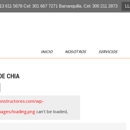
13 611 5678 Cel: 301 667 7271 Barranquilla. Cel: 300 211 2873
L
INICIO
NOSOTROS
SERVICIOS
DE CHIA
onstructores.com/wp-
ages/loading.png
can't be loaded,