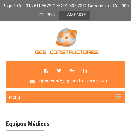
Bogotá Cel: 313 611 5678 Cel: 301 667 7271 Barranquilla. Cel: 300
211 2873
LLAMENOS
Skip
to
content
GCG Constructores
Venta de Plomo, venta de laminas de plomo, salas
plomadas, sistemas de radio protección
ingenieria@gcgconstructores.com
Menu
Equipos Médicos